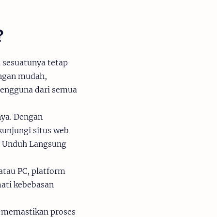
?
 sesuatunya tetap
engan mudah,
pengguna dari semua
nya. Dengan
unjungi situs web
n Unduh Langsung
tau PC, platform
mati kebebasan
 memastikan proses