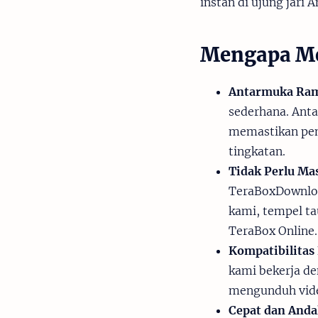
instan di ujung jari A
Mengapa Me
Antarmuka Ram
sederhana. Ant
memastikan pen
tingkatan.
Tidak Perlu Ma
TeraBoxDownloa
kami, tempel t
TeraBox Online.
Kompatibilitas 
kami bekerja de
mengunduh video
Cepat dan Anda