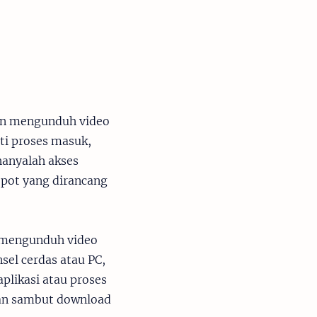
an mengunduh video
ti proses masuk,
hanyalah akses
epot yang dirancang
k mengunduh video
sel cerdas atau PC,
plikasi atau proses
dan sambut download