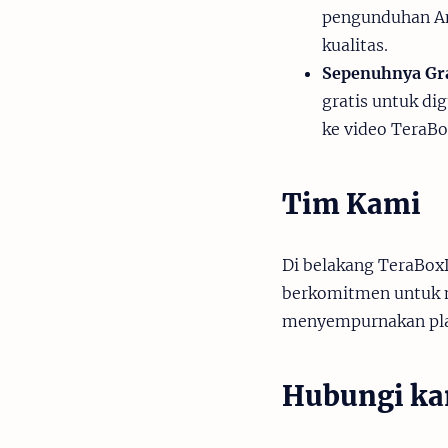
pengunduhan And
kualitas.
Sepenuhnya Gra
gratis untuk di
ke video TeraBo
Tim Kami
Di belakang TeraBox
berkomitmen untuk m
menyempurnakan pla
Hubungi k