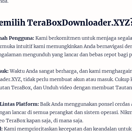
nda.
milih TeraBoxDownloader.XYZ
ah Pengguna:
Kami berkomitmen untuk menjaga segala
armuka intuitif kami memungkinkan Anda bernavigasi d
galaman mengunduh yang lancar dan bebas repot bagi 
suk:
Waktu Anda sangat berharga, dan kami menghargai
der.XYZ, tidak perlu membuat akun atau masuk. Cukup k
autan TeraBox, dan Unduh video dengan membuat Tauta
Lintas Platform:
Baik Anda menggunakan ponsel cerdas a
ngan lancar di semua perangkat dan sistem operasi. Nik
 TeraBox kapan saja, di mana saja.
l:
Kami memprioritaskan kecepatan dan keandalan untuk